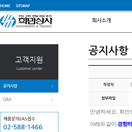
보도자료
공지사항
고객지원
customer center
작성자
공지사항
첨부파일
Q&A
안녕하세요. 희만
제품문의/AS접수
아래와 같이
경향하
02-588-1466