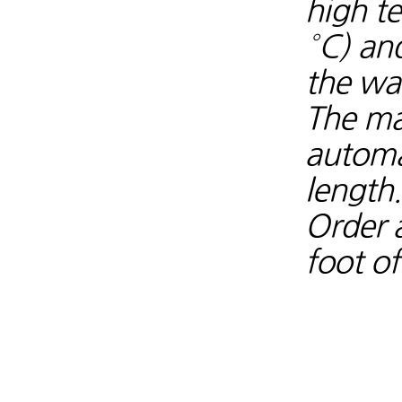
high te
°C) an
the wat
The ma
automa
length.
Order 
foot of
배수펌프 
배수