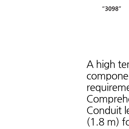
A high te
component
requireme
Comprehen
Conduit l
(1.8 m) f