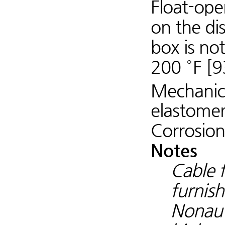
Float-ope
on the di
box is no
200 °F [9
Mechanica
elastome
Corrosion
Notes
Cable 
furnish
Nonaut