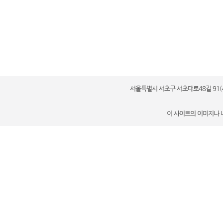
오수 배수
캐키지 오
수
서울특별시 서초구 서초대로48길 91(서초동 세계
이 사이트의 이미지나 